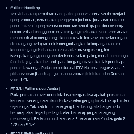
Fulltime Handicap
Jenis ini adalah permainan yang paling populer karena selain menjadi
yang termudah, kebanyakan penggemar judi bola juga akan bertaruh
pada tim favorit yang mereka dukung tak peduli apapun tim lawannya.
Dalam jenis ini menggunakan sistem yang melibatkan voor, voor adalah
menambah atau mengurangi skor untuk satu tim sebelum pertandingan
dimulai yang bertujuan untuk menyimbangkan ketimpangan antara
kedua tim yang disebabkan oleh kualitas masing-masing tim.
Merupakan yang paling populer karena selain paling mudah, umumnya
fans bola juga akan bertaruh pada tim yang difavoritkan tak peduli apa
pun tim lawannya. Pada contoh diatas, UEFA Nations League A, ada 2
pilihan vooran (handicap) yaitu tanpa vooran (lek-lekan) dan German
voor -1/4.
FT O/U (Full time over/under).
Pada permainan over under kita bisa menganalisa apakah pemain dari
kedua tim sedang dalam kondisi kesehatan yang optimal, line up tim dan
sejenisnya. Tak peduli tim mana yang kita dukung, kita hanya perlu
berharap akan terjadi pesta gol, atau berharap jangan ada yang
mencetak gol. Pada contoh di atas, ada 2 pasaran over/under, yaitu 2
1/2 dan 2 1/4.
FT 1X2 (Full time Fix odd).