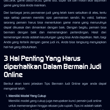
baccarat, game dadu/sicbo, game slot, super six dan masih ada sejumlah
game yang bisa Anda mainkan.
Dari berbagai jenis permainan judi yang telah kami sebutkan di atas, tentu
saja setiap pemain memiliki opsi permainan sendiri. Itu valid, bahkan
seorang pemain harus bisa menentukan game mana yang menurutnya
dapat dikuasai dan dimainkan dengan baik. Dengan begitu, pemain bisa
bermain dengan baik dan memenangkan pertandingan. Hasil dari
kemenangan Anda adalah keuntungan yang bisa Anda dapatkan. Nah, bagi
Anda yang tertarik dengan game judi ini, Anda bisa langsung menyiapkan
hal-hal yang dibutuhkan.
3 Hal Penting Yang Harus
diperhatikan Dalam Bermain Judi
Online
Berikut akan kami jelaskan Tips Bermain Judi Online agar anda dapat
mengenal lebih :
Memiliki Modal Yang Cukup
Memiliki modal yang cukup juga merupakan kunci pemain judi online
untuk memenangkan hingga ratusan juta rupiah. Tips ini adalah salah